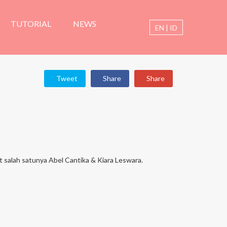
TUTORIAL
NEWS
EN
|
ID
Tweet
Share
Share
 salah satunya Abel Cantika & Kiara Leswara.