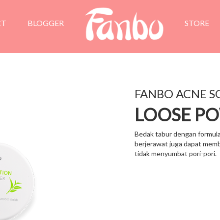
CT
BLOGGER
STORE
FANBO ACNE S
LOOSE P
Bedak tabur dengan formula
berjerawat juga dapat mem
tidak menyumbat pori-pori.