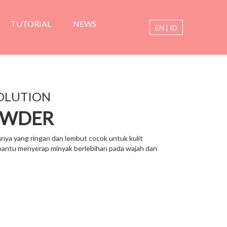
TUTORIAL
NEWS
EN
|
ID
OLUTION
OWDER
nya yang ringan dan lembut cocok untuk kulit
bantu menyerap minyak berlebihan pada wajah dan